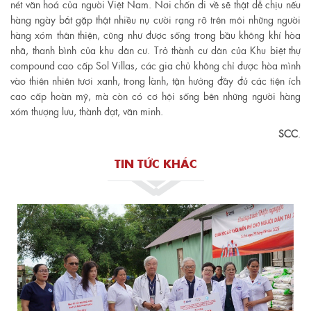
nét văn hoá của người Việt Nam. Nơi chốn đi về sẽ thật dễ chịu nếu
hàng ngày bắt gặp thật nhiều nụ cười rạng rỡ trên môi những người
hàng xóm thân thiện, cũng như được sống trong bầu không khí hòa
nhã, thanh bình của khu dân cư. Trở thành cư dân của Khu biệt thự
compound cao cấp Sol Villas, các gia chủ không chỉ được hòa mình
vào thiên nhiên tươi xanh, trong lành, tận hưởng đầy đủ các tiện ích
cao cấp hoàn mỹ, mà còn có cơ hội sống bên những người hàng
xóm thượng lưu, thành đạt, văn minh.
SCC
.
TIN TỨC KHÁC