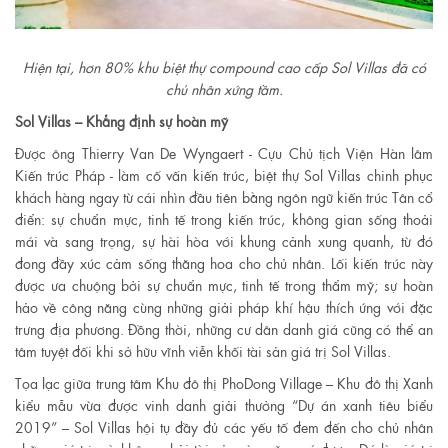
Hiện tại, hơn 80% khu biệt thự compound cao cấp Sol Villas đã có
chủ nhân xứng tầm.
Sol Villas – Khẳng định sự hoàn mỹ
Được ông Thierry Van De Wyngaert - Cựu Chủ tịch Viện Hàn lâm
Kiến trúc Pháp - làm cố vấn kiến trúc, biệt thự Sol Villas chinh phục
khách hàng ngay từ cái nhìn đầu tiên bằng ngôn ngữ kiến trúc Tân cổ
điển: sự chuẩn mực, tinh tế trong kiến trúc, không gian sống thoải
mái và sang trọng, sự hài hòa với khung cảnh xung quanh, từ đó
đong đầy xúc cảm sống thăng hoa cho chủ nhân. Lối kiến trúc này
được ưa chuộng bởi sự chuẩn mực, tinh tế trong thẩm mỹ; sự hoàn
hảo về công năng cùng những giải pháp khí hậu thích ứng với đặc
trưng địa phương. Đồng thời, những cư dân danh giá cũng có thể an
tâm tuyệt đối khi sở hữu vĩnh viễn khối tài sản giá trị Sol Villas.
Tọa lạc giữa trung tâm Khu đô thị PhoDong Village – Khu đô thị Xanh
kiểu mẫu vừa được vinh danh giải thưởng “Dự án xanh tiêu biểu
2019” – Sol Villas hội tụ đầy đủ các yếu tố đem đến cho chủ nhân