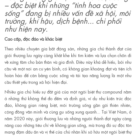
– đặc biệt khi những “tinh hoa cuộc
sống” đang bị nhiều vấn đề xã hội, môi
trường, khí hậu, dịch bệnh... chi phối
như hiện nay.
Cao cấp, độc đáo và khác biệt
Theo nhiều chuyên gia bất động sản, những gia chủ thành đạt của
giới thượng lưu ngày càng khắt khe khi tìm kiếm và lựa chọn chốn đi
về xứng tầm cho bản thân và gia đình. Điều này khá dễ hiểu, bởi nhu
cầu về một nơi an cư yên bình, có không gian khoáng đạt và tiện ích
hoàn hảo để cân bằng cuộc sống và tái tạo năng lượng là một nhu
cầu thiết yếu trong xã hội hiện đại.
Nhiều gia chủ hiểu sự đắt giá của một ngôi biệt thự compound nằm
ở những thứ không thể đo đếm và định giá, ví dụ như kiến trúc độc
đáo, không gian riêng biệt, môi trường sống gần gũi thiên nhiên,
cộng đồng văn minh và cùng gu sống xung quanh... Tại Việt Nam, ở
năm 2020 này, giới thượng lưu và những người thành đạt ngày càng
nâng cao những tiêu chí về không gian sống, mà trong đó sự độc tôn
mang đậm dấu ấn và vị thế của chủ nhân khi sở hữu một ngôi biệt thự