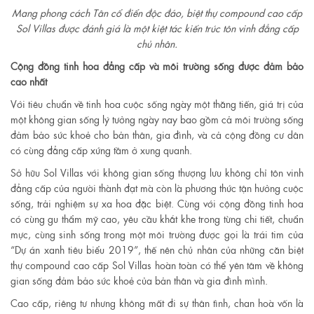
Mang phong cách Tân cổ điển độc đáo, biệt thự compound cao cấp
Sol Villas được đánh giá là một kiệt tác kiến trúc tôn vinh đẳng cấp
chủ nhân.
Cộng đồng tinh hoa đẳng cấp và môi trường sống được đảm bảo
cao nhất
Với tiêu chuẩn về tinh hoa cuộc sống ngày một thăng tiến, giá trị của
một không gian sống lý tưởng ngày nay bao gồm cả môi trường sống
đảm bảo sức khoẻ cho bản thân, gia đình, và cả cộng đồng cư dân
có cùng đẳng cấp xứng tầm ở xung quanh.
Sở hữu Sol Villas với không gian sống thượng lưu không chỉ tôn vinh
đẳng cấp của người thành đạt mà còn là phương thức tận hưởng cuộc
sống, trải nghiệm sự xa hoa đặc biệt. Cùng với cộng đồng tinh hoa
có cùng gu thẩm mỹ cao, yêu cầu khắt khe trong từng chi tiết, chuẩn
mực, cùng sinh sống trong một môi trường được gọi là trái tim của
“Dự án xanh tiêu biểu 2019”, thế nên chủ nhân của những căn biệt
thự compound cao cấp Sol Villas hoàn toàn có thể yên tâm về không
gian sống đảm bảo sức khoẻ của bản thân và gia đình mình.
Cao cấp, riêng tư nhưng không mất đi sự thân tình, chan hoà vốn là