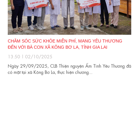
CHĂM SÓC SỨC KHỎE MIỄN PHÍ, MANG YÊU THƯƠNG
G
ĐẾN VỚI BÀ CON XÃ KÔNG BƠ LA, TỈNH GIA LAI
13:50 | 02/10/2025
Ngày 29/09/2025, CLB Thiện nguyện Ấm Tình Yêu Thương đã
g
có mặt tại xã Kông Bơ La, thực hiện chương...