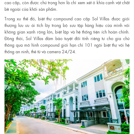
cao cấp, còn được chú trọng hơn là chỉ xem xét ở khía cạnh vật chất
bề ngoài của khối sản phẩm.
Trong xu thế đó, biệt thự compound cao cấp Sol Villas được giới
thượng lưu ưu ái tích lũy trong bộ sưu tập hàng hiệu của mình với
không gian xanh rộng lớn, biệt lập và hệ thống tiện ích hoàn chỉnh.
Đồng thời, Sol Villas đảm bảo tuyệt đối tính riêng tư cho gia chủ
thông qua mô hình compound giới hạn chỉ 101 ngôi biệt thự với hệ
thống an ninh, thẻ từ và camera 24/24.