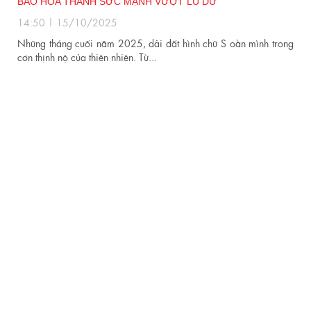
ĐẾN VỚI BÀ CON XÃ KÔNG BƠ LA, TỈNH GIA LAI
13:50 | 02/10/2025
Ngày 29/09/2025, CLB Thiện nguyện Ấm Tình Yêu Thương đã
g
có mặt tại xã Kông Bơ La, thực hiện chương...