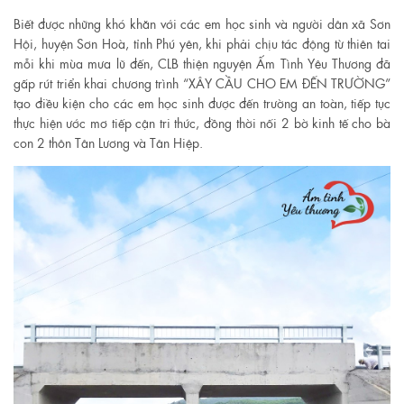
Biết được những khó khăn với các em học sinh và người dân xã Sơn
Hội, huyện Sơn Hoà, tỉnh Phú yên, khi phải chịu tác động từ thiên tai
mỗi khi mùa mưa lũ đến, CLB thiện nguyện Ấm Tình Yêu Thương đã
gấp rút triển khai chương trình “XÂY CẦU CHO EM ĐẾN TRƯỜNG”
tạo điều kiện cho các em học sinh được đến trường an toàn, tiếp tục
thực hiện ước mơ tiếp cận tri thức, đồng thời nối 2 bờ kinh tế cho bà
con 2 thôn Tân Lương và Tân Hiệp.