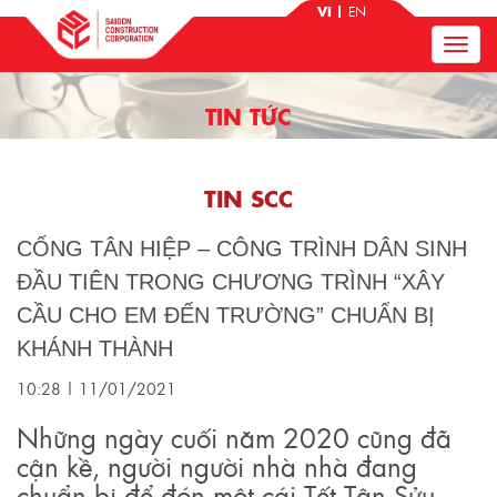
VI
EN
TIN TỨC
TIN SCC
CỐNG TÂN HIỆP – CÔNG TRÌNH DÂN SINH
ĐẦU TIÊN TRONG CHƯƠNG TRÌNH “XÂY
CẦU CHO EM ĐẾN TRƯỜNG” CHUẨN BỊ
KHÁNH THÀNH
10:28 | 11/01/2021
Những ngày cuối năm 2020 cũng đã
cận kề, người người nhà nhà đang
chuẩn bị để đón một cái Tết Tân Sửu