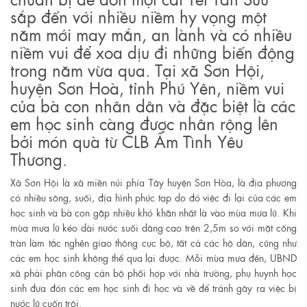
sắp đến với nhiều niềm hy vọng một
năm mới may mắn, an lành và có nhiều
niềm vui để xoa dịu đi những biến động
trong năm vừa qua. Tại xã Sơn Hội,
huyện Sơn Hoà, tỉnh Phú Yên, niềm vui
của bà con nhân dân và đặc biệt là các
em học sinh càng được nhân rộng lên
bởi món quà từ CLB Ấm Tình Yêu
Thương.
Xã Sơn Hội là xã miền núi phía Tây huyện Sơn Hòa, là địa phương
có nhiều sông, suối, địa hình phức tạp do đó việc đi lại của các em
học sinh và bà con gặp nhiều khó khăn nhất là vào mùa mưa lũ. Khi
mùa mưa lũ kéo dài nước suối dâng cao trên 2,5m so với mặt cống
tràn làm tắc nghẽn giao thông cục bộ, tất cả các hộ dân, cũng như
các em học sinh không thể qua lại được. Mỗi mùa mưa đến, UBND
xã phải phân công cán bộ phối hợp với nhà trường, phụ huynh học
sinh đưa đón các em học sinh đi học và về để tránh gây ra việc bị
nước lũ cuốn trôi.