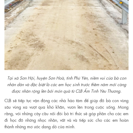
Tại xã Sơn Hội, huyện Sơn Hoà, tỉnh Phú Yên, niềm vui của bà con
nhân dân và đặc biệt là các em học sinh trước thềm năm mới càng
được nhân rộng lên bởi món quà từ CLB Ấm Tình Yêu Thương.
CLB sẽ tiếp tục vận động các nhà hảo tâm để giúp đỡ bà con vùng
sâu vùng xa vượt qua khó khăn, vươn lên trong cuộc sống. Mong
rằng, với những cây cầu nối đôi bờ tri thức sẽ góp phần cho các em
đi học đỡ những nhọc nhằn, vất vả và tiếp sức cho các em hoàn
thành những mơ ước dang dở của mình.